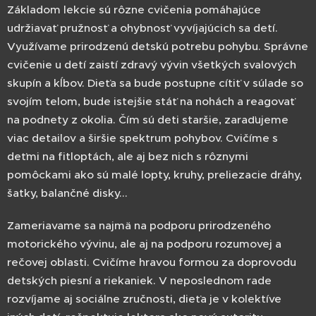
Základom lekcie sú rôzne cvičenia pomáhajúce
udržiavať pružnosť a ohybnosť vyvíjajúcich sa detí.
Využívame prirodzenú detskú potrebu pohybu. Správne
cvičenie u detí zaistí zdravý vývin všetkých svalových
skupín a kĺbov. Dieťa sa bude postupne cítiť v súlade so
svojím telom, bude istejšie stáť na nohách a reagovať
na podnety z okolia. Čím sú deti staršie, zaraďujeme
viac detailov a širšie spektrum pohybov. Cvičíme s
deťmi na fitloptách, ale aj bez nich s rôznymi
pomôckami ako sú malé lopty, kruhy, preliezacie dráhy,
šatky, balančné disky...
Zameriavame sa najmä na podporu prirodzeného
motorického vývinu, ale aj na podporu rozumovej a
rečovej oblasti. Cvičíme hravou formou za doprovodu
detských piesní a riekaniek. V neposlednom rade
rozvíjame aj sociálne zručnosti, dieťa je v kolektíve