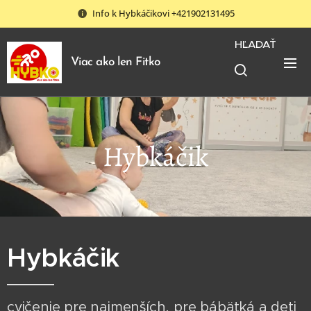
Info k Hybkáčikovi +421902131495
HĽADAŤ
Viac ako len Fitko
Hybkáčik
Hybkáčik
cvičenie pre najmenších, pre bábätká a deti