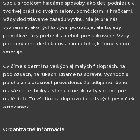
Spolu s rodičom hľadáme spôsoby, ako deti podnietiť k
tvorivej práci so svojím telom, pomôckami a hračkami.
Vždy dodržiavame zásadu vývinu. Nie je pre nás
významné, ako rýchlo vývin pokračuje, ale to, aby
jednotlivé fázy prebehli a neboli preskakované. Vždy
podporujeme dieťa k dosiahnutiu toho, k čomu samo
smeruje.
Cvičíme s deťmi na veľkých aj malých fitloptách, na
podložkách, na rukách. Dbáme na správnu východziu
polohu a na presnosť prevedenia. Zaraďujeme rôzne
masážne techniky a stimulačné aktivity vhodné pre
malé deti. To všetko za doprovodu detských pesničiek
a riekaniek.
Organizačné informácie