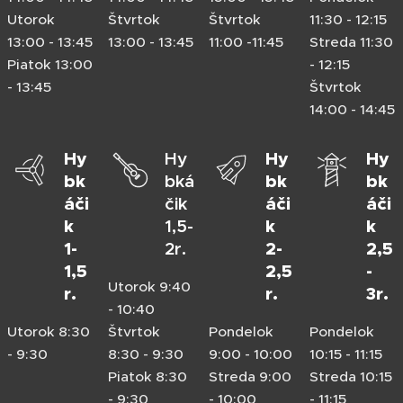
Utorok
Štvrtok
Štvrtok
11:30 - 12:15
13:00 - 13:45
13:00 - 13:45
11:00 -11:45
Streda 11:30
Piatok 13:00
- 12:15
- 13:45
Štvrtok
14:00 - 14:45
Hy
Hy
Hy
Hy
bk
bká
bk
bk
áči
čik
áči
áči
k
1,5-
k
k
1-
2r.
2-
2,5
1,5
2,5
-
Utorok 9:40
r.
r.
3r.
- 10:40
Utorok 8:30
Štvrtok
Pondelok
Pondelok
- 9:30
8:30 - 9:30
9:00 - 10:00
10:15 - 11:15
Piatok 8:30
Streda 9:00
Streda 10:15
- 9:30
- 10:00
- 11:15