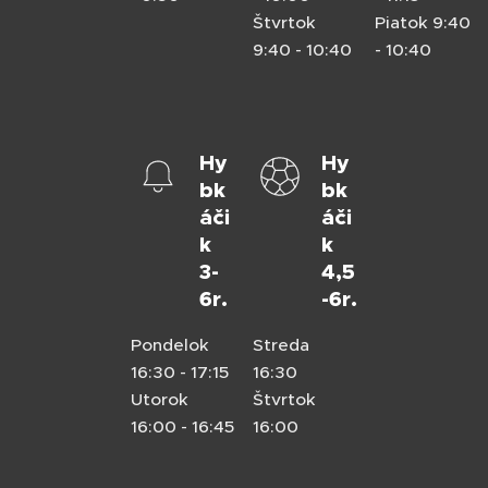
Štvrtok
Piatok 9:40
9:40 - 10:40
- 10:40
Hy
Hy
bk
bk
áči
áči
k
k
3-
4,5
6r.
-6r.
Pondelok
Streda
16:30 - 17:15
16:30
Utorok
Štvrtok
16:00 - 16:45
16:00