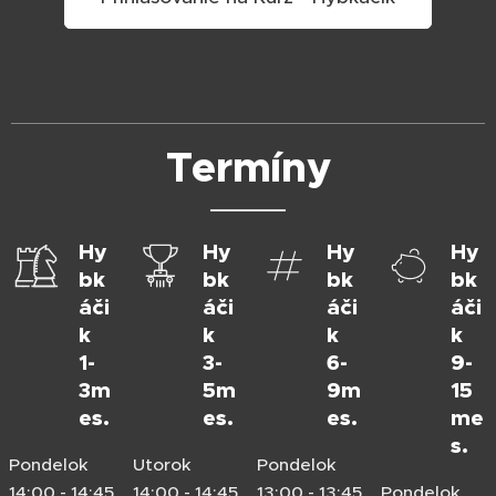
Termíny
Hy
Hy
Hy
Hy
bk
bk
bk
bk
áči
áči
áči
áči
k
k
k
k
1-
3-
6-
9-
3m
5m
9m
15
es.
es.
es.
me
s.
Pondelok
Utorok
Pondelok
14:00 - 14:45
14:00 - 14:45
13:00 - 13:45
Pondelok