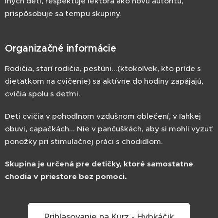
iných detí, rešpektuje lektora ako novú autoritu,
prispôsobuje sa tempu skupiny.
Organizačné informácie
Rodičia, starí rodičia, pestúni...(ktokoľvek, kto príde s
dieťatkom na cvičenie) sa aktívne do hodiny zapájajú,
cvičia spolu s deťmi.
Deti cvičia v pohodlnom vzdušnom oblečení, v ľahkej
obuvi, capačkách... Nie v pančuškách, aby si mohli vyzuť
ponožky pri stimulačnej práci s chodidlom.
Skupina je určená pre detičky, ktoré samostatne
chodia v priestore bez pomoci.
Prihlasovanie na Kurz - Hybkáčik