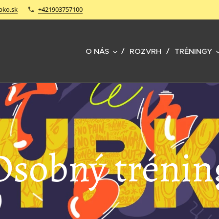
bko.sk
+421903757100
O NÁS
ROZVRH
TRÉNINGY
Osobný trénin