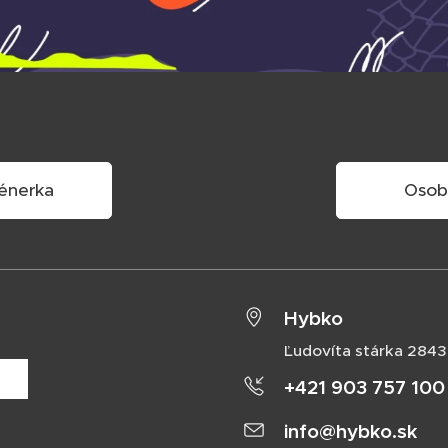
énerka
Osob
Hybko
Ľudovíta stárka 2843
+421 903 757 100
info@hybko.sk