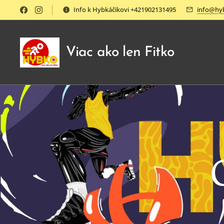
Info k Hybkáčikovi +421902131495
info@hy
Viac ako len Fitko