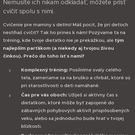
Nemusíte ich nikam odkladať, môžete prísť
cvičiť spolu s nimi.
Cvičenie pre maminy s deťmi! Máš pocit, že pri deťoch
nestíhaš cvičiť? Tak ho prines k nám! Pozývame ťa na
tréning, kde tvoje dieťatko nie je prekážkou, ale
tým
najlepším parťákom (a niekedy aj tvojou živou
činkou).
Prečo do toho ísť s nami?
Komplexný tréning:
Posilníme svaly celého
tela, zameriame sa na bruško a chrbát, ktoré sú
pri starostlivosti o deti namáhané.
Čas pre vás oboch:
Užiješ si aktívny čas s
dieťatkom, ktoré môže byť zapojené do
zábavných pohybových aktivít prispôsobených
veku, alebo sa jednoducho bude hrať v tvojej
blízkosti.