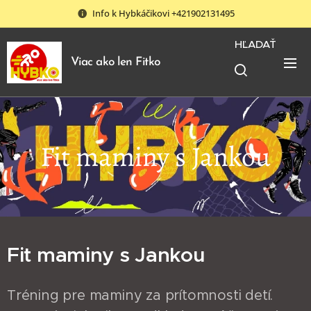
Info k Hybkáčikovi +421902131495
HĽADAŤ
Viac ako len Fitko
Fit maminy s Jankou
Fit maminy s Jankou
Tréning pre maminy za prítomnosti detí.