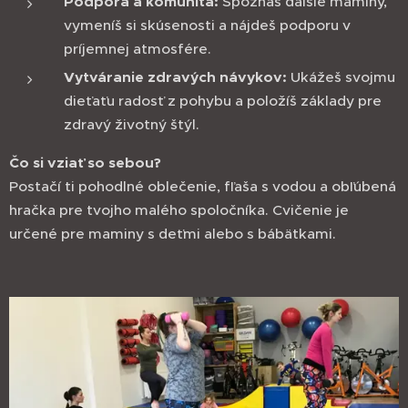
Podpora a komunita:
Spoznáš ďalšie maminy,
vymeníš si skúsenosti a nájdeš podporu v
príjemnej atmosfére.
Vytváranie zdravých návykov:
Ukážeš svojmu
dieťaťu radosť z pohybu a položíš základy pre
zdravý životný štýl.
Čo si vziať so sebou?
Postačí ti pohodlné oblečenie, fľaša s vodou a obľúbená
hračka pre tvojho malého spoločníka. Cvičenie je
určené pre maminy s deťmi alebo s bábätkami.