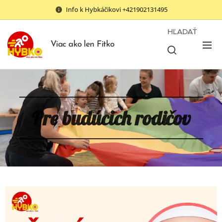
Info k Hybkáčikovi +421902131495
HĽADAŤ
Viac ako len Fitko
Pre budúcich rodičov