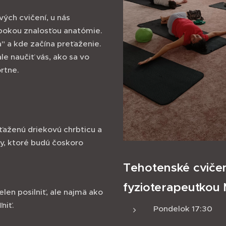
ých cvičení, u nás
lbokou znalosťou anatómie.
" a kde začína preťaženie.
ale naučiť vás, ako sa vo
rtne.
ťaženú driekovú chrbticu a
y, ktoré budú čoskoro
Tehotenské cvičen
fyzioterapeutkou
elen posilniť, ale najmä ako
niť.
Pondelok 17:30