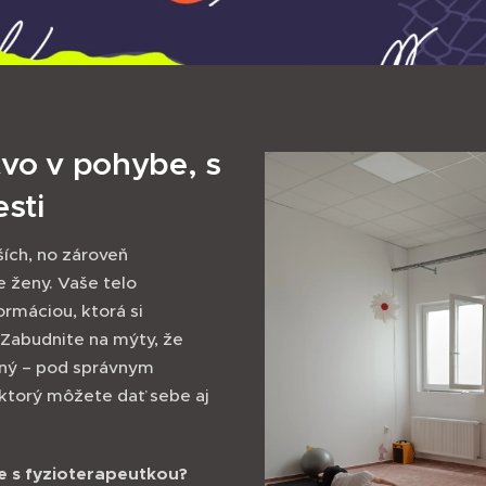
tvo v pohybe, s
esti
ších, no zároveň
e ženy. Vaše telo
rmáciou, ktorá si
 Zabudnite na mýty, že
tný – pod správnym
, ktorý môžete dať sebe aj
ve s fyzioterapeutkou?