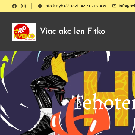
Info k Hybkáčikovi +421902131495
info@hy
Viac ako len Fitko
Tehote