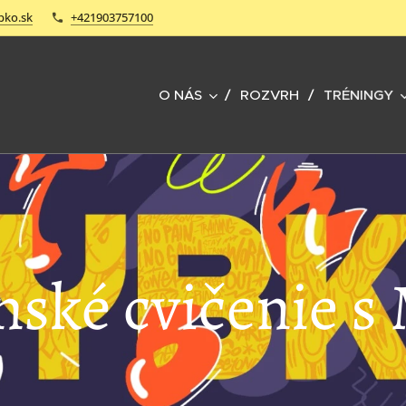
bko.sk
+421903757100
O NÁS
ROZVRH
TRÉNINGY
nské cvičenie s