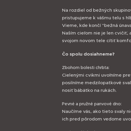
Na rozdiel od bežných skupinov
pristupujeme k vášmu telu s h
Vieme, kde končí "bežná únava
Naším cieľom nie je len cvičiť, 
svojom novom tele cítiť komfo
Čo spolu dosiahneme?
Zbohom bolesti chrbta:
Cielenými cvikmi uvoľníme pre
posilníme medzilopatkové sval
nosiť bábätko na rukách.
Pevné a pružné panvové dno:
Naučíme vás, ako tieto svaly ni
ich pred pôrodom vedome uvoľ