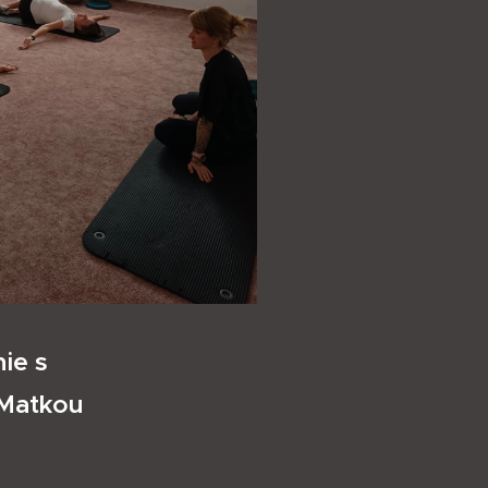
ie s
 Maťkou