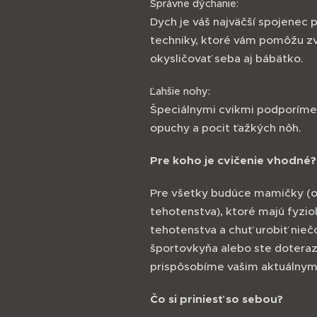
Správne dýchanie:
Dych je váš najväčší spojenec 
techniky, ktoré vám pomôžu zv
okysličovať seba aj bábätko.
Ľahšie nohy:
Špeciálnymi cvikmi podporíme 
opuchy a pocit ťažkých nôh.
Pre koho je cvičenie vhodné?
Pre všetky budúce mamičky (o
tehotenstva), ktoré majú fyzio
tehotenstva a chuť urobiť niečo
športovkyňa alebo ste doteraz n
prispôsobíme vašim aktuálnym
Čo si priniesť so sebou?