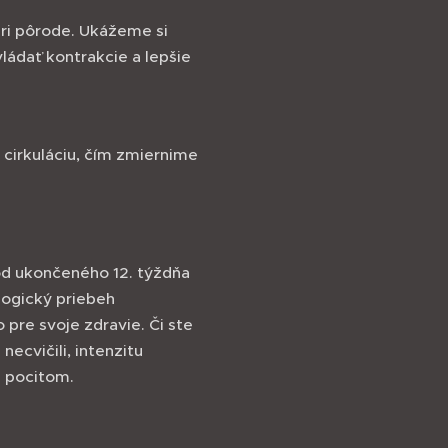
pri pôrode. Ukážeme si
ládať kontrakcie a lepšie
cirkuláciu, čím zmiernime
d ukončeného 12. týždňa
logický priebeh
 pre svoje zdravie. Či ste
ecvičili, intenzitu
 pocitom.