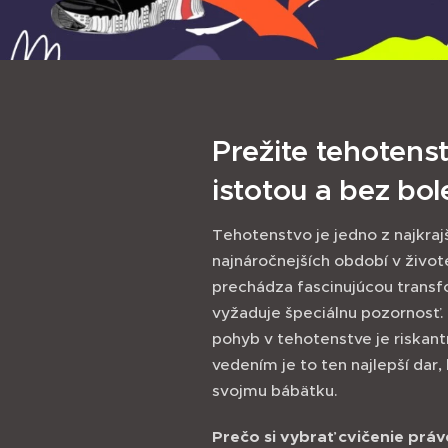
Prežite tehotens
istotou a bez bol
Tehotenstvo je jedno z najkraj
najnáročnejších období v život
prechádza fascinujúcou transfo
vyžaduje špeciálnu pozornosť.
pohyb v tehotenstve je riskan
vedením je to ten najlepší dar
svojmu bábätku.
Prečo si vybrať cvičenie prá