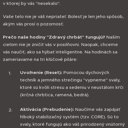
v ktorej by vás "nesekalo".
Vaše telo nie je váš nepriateľ. Bolesť je len jeho spôsob,
akým vás prosí o pozornosť.
Prečo naše hodiny "Zdravý chrbát" fungujú?
Naším
cieľom nie je zničiť vás v posilňovni. Naopak, chceme
vás naučiť, ako sa hýbať inteligentne. Na hodinách sa
zameriavame na tri kľúčové piláre:
Uvoľnenie (Reset):
Pomocou dychových
techník a jemného strečingu "vypneme" svaly,
ktoré sú kvôli stresu a sedeniu v neustálom kŕči
(krčná chrbtica, ramená, bedrá).
Aktivácia (Prebudenie):
Naučíme vás zapájať
hlboký stabilizačný systém (tzv. CORE). Sú to
svaly, ktoré fungujú ako váš prirodzený vnútorný