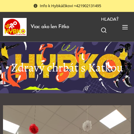
Info k Hybkáčikovi +421902131495
HĽADAŤ
Viac ako len Fitko
Zdravý chrbát s Katkou