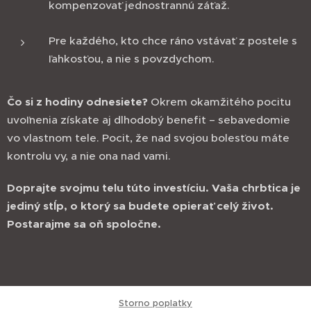
kompenzovať jednostrannú záťaž.
Pre každého, kto chce ráno vstávať z postele s
ľahkosťou, a nie s povzdychom.
Čo si z hodiny odnesiete?
Okrem okamžitého pocitu
uvoľnenia získate aj dlhodobý benefit – sebavedomie
vo vlastnom tele. Pocit, že nad svojou bolesťou máte
kontrolu vy, a nie ona nad vami.
Doprajte svojmu telu túto investíciu. Vaša chrbtica je
jediný stĺp, o ktorý sa budete opierať celý život.
Postarajme sa oň spoločne.
Storno poplatky