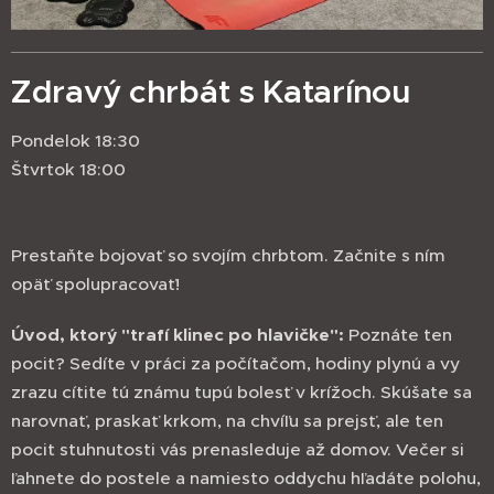
Zdravý chrbát s Katarínou
Pondelok 18:30
Štvrtok 18:00
Prestaňte bojovať so svojím chrbtom. Začnite s ním
opäť spolupracovať!
Úvod, ktorý "trafí klinec po hlavičke":
Poznáte ten
pocit? Sedíte v práci za počítačom, hodiny plynú a vy
zrazu cítite tú známu tupú bolesť v krížoch. Skúšate sa
narovnať, praskať krkom, na chvíľu sa prejsť, ale ten
pocit stuhnutosti vás prenasleduje až domov. Večer si
ľahnete do postele a namiesto oddychu hľadáte polohu,