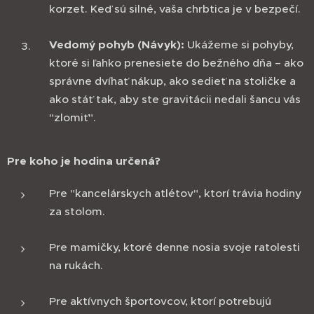
korzet. Keď sú silné, vaša chrbtica je v bezpečí.
Vedomý pohyb (Návyk):
Ukážeme si pohyby,
ktoré si ľahko prenesiete do bežného dňa – ako
správne dvíhať nákup, ako sedieť na stoličke a
ako stáť tak, aby ste gravitácii nedali šancu vás
"zlomiť".
Pre koho je hodina určená?
Pre "kancelárskych atlétov", ktorí trávia hodiny
za stolom.
Pre mamičky, ktoré denne nosia svoje ratolesti
na rukách.
Pre aktívnych športovcov, ktorí potrebujú